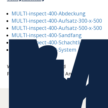
M
MULTI-inspect-400-Abdeckung
i
MULTI-inspect-400-Aufsatz-300-x-500
MULTI-inspect-400-Aufsatz-500-x-500
MULTI-inspect-400-Sandfang
MULTI-inspect-400-Schachtliste
MULTI-inspect-400-System
Weitere Datenblätter und
Produktzeichnungen auf Anfrage