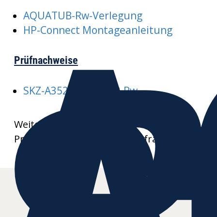
A
AQUATUB-Rw-Verlegung
R
HP-Connect Montageanleitung
Prüfnachweise
SKZ-A352-AQUATUB-Rw
Weitere Datenblätter und
Produktzeichnungen auf Anfrage