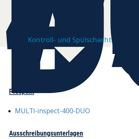
4
D
Kontroll- und Spülschacht
Prospekt
MULTI-inspect-400-DUO
Ausschreibungsunterlagen