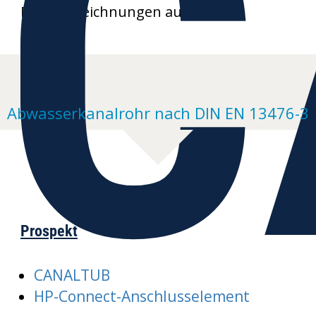
C
Produktzeichnungen auf Anfrage
Abwasserkanalrohr nach DIN EN 13476-3
Prospekt
CANALTUB
HP-Connect-Anschlusselement