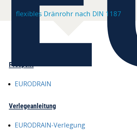
flexibles Dränrohr nach DIN 1187
Prospekt
EURODRAIN
Verlegeanleitung
EURODRAIN-Verlegung