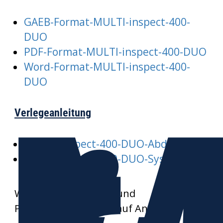
GAEB-Format-MULTI-inspect-400-
DUO
PDF-Format-MULTI-inspect-400-DUO
Word-Format-MULTI-inspect-400-
DUO
Verlegeanleitung
MULTI-inspect-400-DUO-Abdeckung
MULTI-inspect-400-DUO-System
Weitere Datenblätter und
Produktzeichnungen auf Anfrage