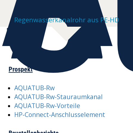
S
Regenwasserkanalrohr aus PE-HD
Prospekt
AQUATUB-Rw
AQUATUB-Rw-Stauraumkanal
AQUATUB-Rw-Vorteile
HP-Connect-Anschlusselement