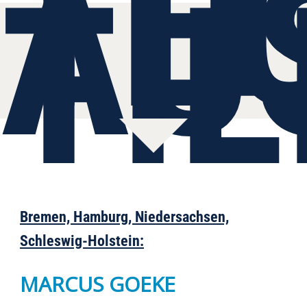
TE
AUS
IE
Bremen, Hamburg, Niedersachsen,
Schleswig-Holstein:
MARCUS GOEKE