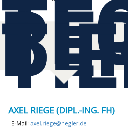
TE
BE
TI
AXEL RIEGE (DIPL.-ING. FH)
E-Mail:
axel.riege@hegler.de