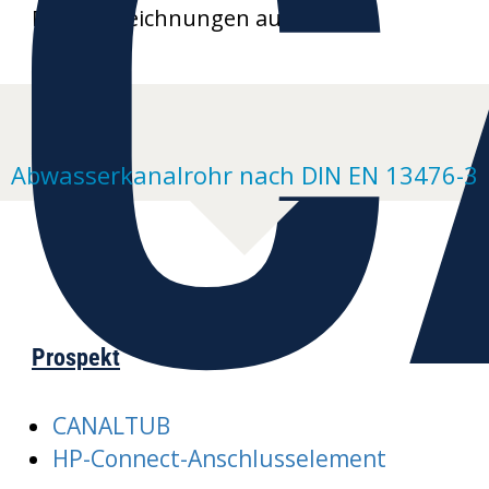
C
Produktzeichnungen auf Anfrage
Abwasserkanalrohr nach DIN EN 13476-3
Prospekt
CANALTUB
HP-Connect-Anschlusselement