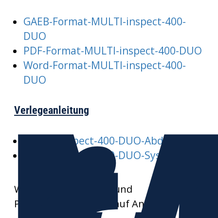
GAEB-Format-MULTI-inspect-400-
DUO
PDF-Format-MULTI-inspect-400-DUO
Word-Format-MULTI-inspect-400-
DUO
Verlegeanleitung
MULTI-inspect-400-DUO-Abdeckung
MULTI-inspect-400-DUO-System
Weitere Datenblätter und
Produktzeichnungen auf Anfrage