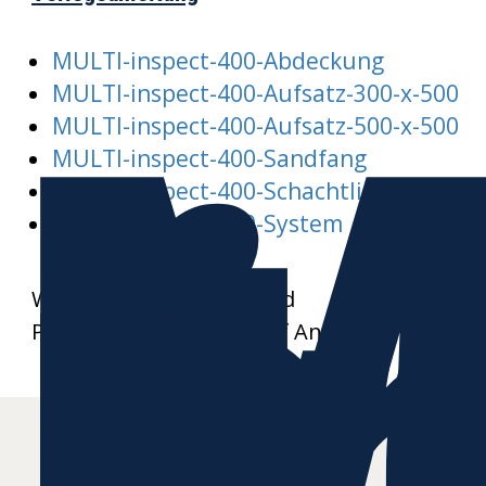
M
MULTI-inspect-400-Abdeckung
i
MULTI-inspect-400-Aufsatz-300-x-500
MULTI-inspect-400-Aufsatz-500-x-500
MULTI-inspect-400-Sandfang
MULTI-inspect-400-Schachtliste
MULTI-inspect-400-System
Weitere Datenblätter und
Produktzeichnungen auf Anfrage