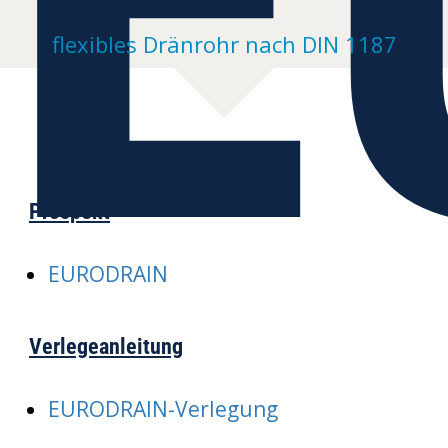
flexibles Dränrohr nach DIN 1187
Prospekt
EURODRAIN
Verlegeanleitung
EURODRAIN-Verlegung