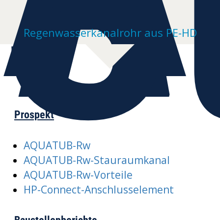
S
Regenwasserkanalrohr aus PE-HD
Prospekt
AQUATUB-Rw
AQUATUB-Rw-Stauraumkanal
AQUATUB-Rw-Vorteile
HP-Connect-Anschlusselement