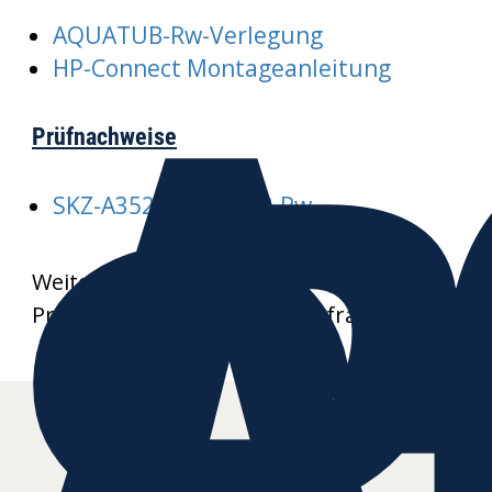
A
AQUATUB-Rw-Verlegung
R
HP-Connect Montageanleitung
Prüfnachweise
SKZ-A352-AQUATUB-Rw
Weitere Datenblätter und
Produktzeichnungen auf Anfrage