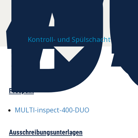
4
D
Kontroll- und Spülschacht
Prospekt
MULTI-inspect-400-DUO
Ausschreibungsunterlagen