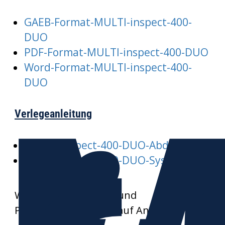
GAEB-Format-MULTI-inspect-400-
DUO
PDF-Format-MULTI-inspect-400-DUO
Word-Format-MULTI-inspect-400-
DUO
Verlegeanleitung
MULTI-inspect-400-DUO-Abdeckung
MULTI-inspect-400-DUO-System
Weitere Datenblätter und
Produktzeichnungen auf Anfrage