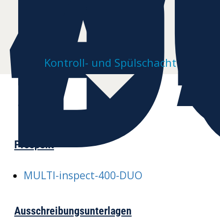
4
D
Kontroll- und Spülschacht
Prospekt
MULTI-inspect-400-DUO
Ausschreibungsunterlagen