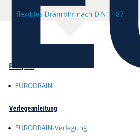
flexibles Dränrohr nach DIN 1187
Prospekt
EURODRAIN
Verlegeanleitung
EURODRAIN-Verlegung