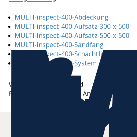
M
MULTI-inspect-400-Abdeckung
i
MULTI-inspect-400-Aufsatz-300-x-500
MULTI-inspect-400-Aufsatz-500-x-500
MULTI-inspect-400-Sandfang
MULTI-inspect-400-Schachtliste
MULTI-inspect-400-System
Weitere Datenblätter und
Produktzeichnungen auf Anfrage