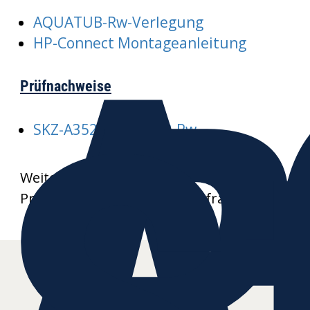
A
AQUATUB-Rw-Verlegung
R
HP-Connect Montageanleitung
Prüfnachweise
SKZ-A352-AQUATUB-Rw
Weitere Datenblätter und
Produktzeichnungen auf Anfrage