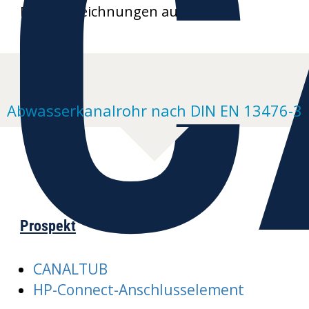
C
Produktzeichnungen auf Anfrage
Abwasserkanalrohr nach DIN EN 13476-3
Prospekt
CANALTUB
HP-Connect-Anschlusselement