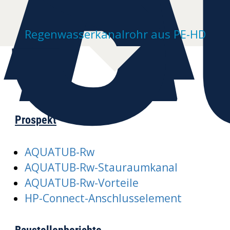
S
Regenwasserkanalrohr aus PE-HD
Prospekt
AQUATUB-Rw
AQUATUB-Rw-Stauraumkanal
AQUATUB-Rw-Vorteile
HP-Connect-Anschlusselement