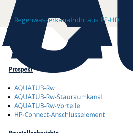
S
Regenwasserkanalrohr aus PE-HD
Prospekt
AQUATUB-Rw
AQUATUB-Rw-Stauraumkanal
AQUATUB-Rw-Vorteile
HP-Connect-Anschlusselement