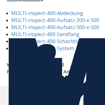
M
MULTI-inspect-400-Abdeckung
i
MULTI-inspect-400-Aufsatz-300-x-500
MULTI-inspect-400-Aufsatz-500-x-500
MULTI-inspect-400-Sandfang
MULTI-inspect-400-Schachtliste
MULTI-inspect-400-System
Weitere Datenblätter und
Produktzeichnungen auf Anfrage