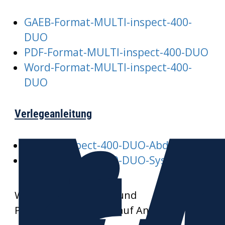
GAEB-Format-MULTI-inspect-400-
DUO
PDF-Format-MULTI-inspect-400-DUO
Word-Format-MULTI-inspect-400-
DUO
Verlegeanleitung
MULTI-inspect-400-DUO-Abdeckung
MULTI-inspect-400-DUO-System
Weitere Datenblätter und
Produktzeichnungen auf Anfrage