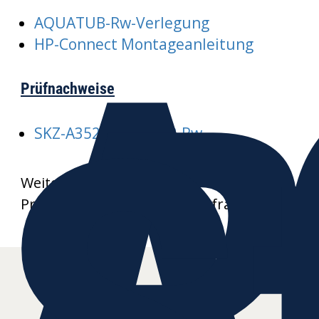
A
AQUATUB-Rw-Verlegung
R
HP-Connect Montageanleitung
Prüfnachweise
SKZ-A352-AQUATUB-Rw
Weitere Datenblätter und
Produktzeichnungen auf Anfrage