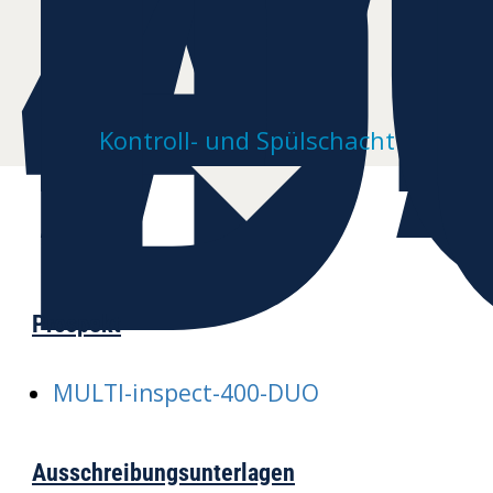
4
D
Kontroll- und Spülschacht
Prospekt
MULTI-inspect-400-DUO
Ausschreibungsunterlagen