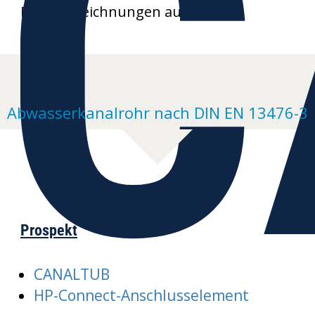
C
Produktzeichnungen auf Anfrage
Abwasserkanalrohr nach DIN EN 13476-3
Prospekt
CANALTUB
HP-Connect-Anschlusselement